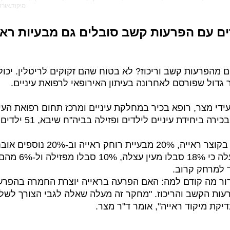
מיקוד,אורטופטיסט,אורתופטיסט
 מהפרעות קשב וריכוז? לא בטוח שהם זקוקים לריטלין. יכול
דול שפורסם לאחרונה בעיתון האירופאי לרפואת עיניים. ​
די מצר, רופא בכיר במחלקת עיניים ומרכז תחום רפואת העינ
תמרה ויגננסקי-יפה, ר
נמצא כי 43% מתוכם לוקים בקוצר ראי
 למרחק קרוב.
ברור מה קודם למה: האם הפרעה בראייה יוצרת החמרה בהפר
עות הקשב והריכוז. "מחקר זה מעלה שאלה לגבי הצורך לשל
דיקת מיקוד ראייה", אומר ד"ר מצר.