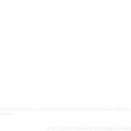
מיקוד,אורטופטיסט,אורתופטיסט
יעל לוי חנה קפלן עידית שלום נאווה גוטסמן ורדה לנדאו אורלי בורכוב רוברט