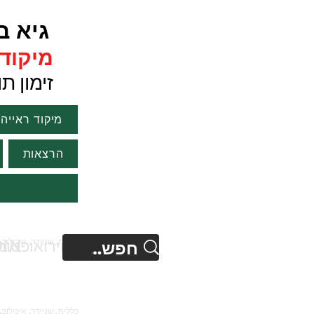
גיא ברנ
מיקוד ר
זימון תורים :1751
מיקוד ראייה
הרצאות
או
נוירואופטו