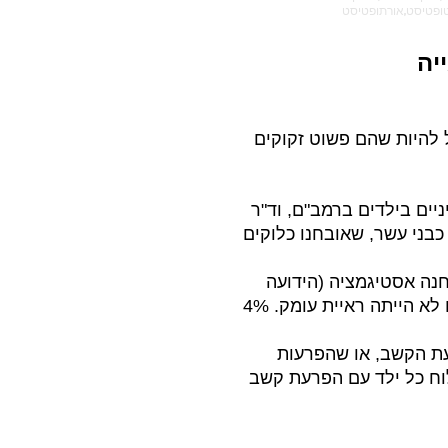
 להיות שהם פשוט זקוקים
יים בילדים ברמב"ם, וד"ר
ופאה בכירה ביחידת עיניים לילדים ופזילה בביה"ח שיבא, 51 ילדים כבני עשר, שאובחנו כלוקים
יה, 20% מבעיית רוחק ראייה וב-20% נוספים אובחנה אסטיגמציה (הידועה
גם כבעיית "צילינדר"). עוד עלה כי 18% סבלו מעין עצלה, 10% סבלו מפזילה ול-6% מהם לא הייתה ראיית עומק. 4%
עת הקשב, או שהפרעות
וח כל ילד עם הפרעת קשב