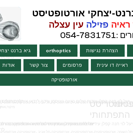
ט-יצחקי אורטופטיסט
איה
פזילה
עין עצלה
054-783
הצהרת נגישות
orthoptics
גיא ברנט יצחק
מיקוד,אורטופטיסט,אורתופטיסט
מיקוד,אורטופטיסט,אורתופטיסט
ראייה דו עינית
פרסומים
צור קשר
אודות
אורטופטיקה
פטומטריסט
קופת חולים 
מטריסט
לדרמן
מיקוד,אורטופטיסט,אורתופטיסט
התפתחותי
אורטופטיסטית, אורתופטיסטית, אורטופטיקה,אורת
לדרמן