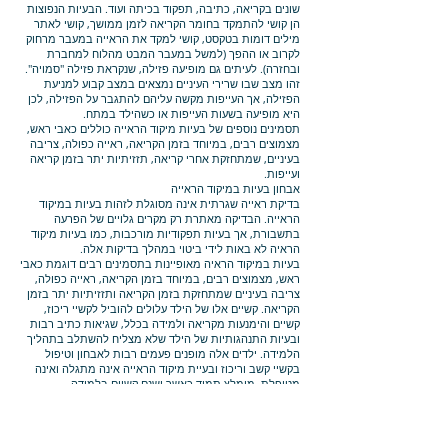
שונים בקריאה, כתיבה, תפקוד בכיתה ועוד. הבעיות הנפוצות
הן קושי להתמקד בחומר הקריאה לזמן ממושך, קושי לאתר
מילים דומות בטקסט, קושי למקד את הראייה במעבר מרחוק
לקרוב או ההפך (למשל במעבר המבט מהלוח למחברת
ובחזרה). לעיתים גם מופיעה פזילה, שנקראת פזילה "סמויה".
זהו מצב שבו שרירי העיניים נמצאים במצב קבוע למניעת
הפזילה, אך העייפות מקשה עליהם להתגבר על הפזילה, לכן
היא מופיעה בשעות העייפות או כשהילד במתח.
תסמינים נוספים של בעיות מיקוד הראייה כוללים כאבי ראש,
מצמוצים רבים, במיוחד בזמן הקריאה, ראייה כפולה, צריבה
בעיניים, שמתחזקת אחרי קריאה, תזזיתיות יתר בזמן קריאה
ועייפות.
אבחון בעיות במיקוד הראייה
בדיקת ראייה שגרתית אינה מסוגלת לזהות בעיות במיקוד
הראייה. הבדיקה מאתרת רק מקרים גלויים של הפרעה
בתשבורת, אך בעיות תפקודיות מורכבות, כמו בעיות מיקוד
הראיה לא באות לידי ביטוי במהלך בדיקות אלה.
בעיות במיקוד הראיה מאופיינות בתסמינים רבים דוגמת כאבי
ראש, מצמוצים רבים, במיוחד בזמן הקריאה, ראייה כפולה,
צריבה בעיניים שמתחזקת בזמן הקריאה ותזזיתיות יתר בזמן
הקריאה. קשיים אלו של הילד עלולים להוביל לקשיי ריכוז,
קשיים והימנעות מקריאה ולמידה בכלל, שגיאות כתיב רבות
ובעיות התנהגותיות של הילד שלא מצליח להשתלב בתהליך
הלמידה. ילדים אלה מופנים פעמים רבות לאבחון וטיפול
בקשיי קשב וריכוז ובעיית מיקוד הראייה אינה מתגלה ואינה
מטופלת. מומלץ תמיד כאשר ישנם קשיים בלמידה
ובהתנהגות בכיתה לבצע גם בדיקה מקיפה אצל רופא עיניים
לילדים לזיהוי בעיות עיניים ובעיות במיקוד הראייה אם ישנן.
טיפול בבעיות מיקוד ראייה
אבחון בעיות מיקוד הראייה דורש ידע, מיומנויות וניסיון.