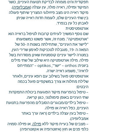
תפקודית והינו מומחה לבדיקת תנועות העיניים, כושר
המיקוד ופזילה, ראייה פולה, עין עצלה (
אמבליופיה
).
מיקוד ראייה הינו מצב פיזיולוגי המצריך שיתוף פעולה
בין שתי העיניים שלנו, לעומת חדות ראייה שניתן
לאבחן כל עין בנפרד.
אורטופטיסטית
שם נוסף המשויך לעיתים קרובות לטיפול בראייה הוא
"אורטופטיקה". מונח זה, אשר פשוטו כמשמעותו
"ליישר את העיניים", שתחילתה בשנות ה -50 של
המאה ה -19, מוגבלת לטכניקות לאימון שרירי העין,
במטרה ליישר עיניים קוסמטיות שאינן מסודרות בשל
פזילה. מילה אורטופטיקה היא שילוב של שתי מילים
ביוונית: orthos – "ישר", optikos – "המתייחס
לראיה", משמע ראייה ישרה.
אורטופטיסט פועל בשילוב עם רופא עיניים, ולאחר
שלילת מחלות או צורך במשקפיים פועל בכמה
היבטים:
– טיפול בהפרעות מיקוד הפוגעות ביכולת התמקדות
שתי העיניים באופן סימולטני, כגון קריאה.
– טיפול בילדים/מבוגרים הסובלים מהפרעות בתנועת
העיניים, כפל ראייה או פזילה.
– טיפול בעין עצלה בילדים (ראה ערך באתר
אמבליופיה).
– מצבים של בעיית מיקוד ללא
פזילה
, או פזילה סמויה
כלפי פנים או חוץ (איזוטרופיה או אקזוטרופיה)