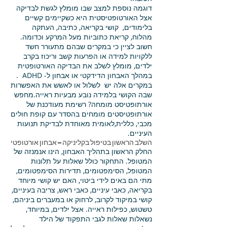
דוגמה נוספת למצב שבו מומלץ לגשת לבדיקה
אצל האורטופטיסטית היא כשקיימים קשיים
בלימודים, קושי בקריאה, כתיבה, העתקה
מהלוח, קריאת כתוביות מעל המרקע וכדומה.
חשוב לציין כי במקרים שבהם מתעורר חשד
ללקויות למידה או הפרעות קשב וריכוז בקרב
ילדים, מומלץ לשלב את הבדיקה האורטופטית
במהלך האבחון הדידקטי או אבחון ל- ADHD .
במקרים אלה יש לשלול או לאשש את האפשרות
שבה הקושי בלמידה נובע מבעיות ראייה.מחפש
אורתופטיסט מומחה? רשימת מעודכנת של
אורתופטיסטים מומחים בהסדר עם קופת חולים
מכבי, כללית,לאומית מאוחדת לבדיקת תנועות
העיניים.
השלב הראשון בטיפול בקליניקה – אבחון אורטופטי
החלק הראשון בתהליך האבחון, הינו אנמנזה של
המטופל. התחקור כולל שאלות על תלונות
המטופל, הסימפטומים, תדירות הסימפטומים,
מתי הם באים לידי ביטוי, האם יש קושי מיוחד
בקריאה, כאבי עיניים, כאבי ראש, צריבה בעיניים,
קושי במיקוד לקרוב, לרחוק או במעברים ביניהם,
טשטוש, כפילות ראייה. אצל ילדים, במיוחד,
נשאלות שאלות לגבי התפקוד של הילד