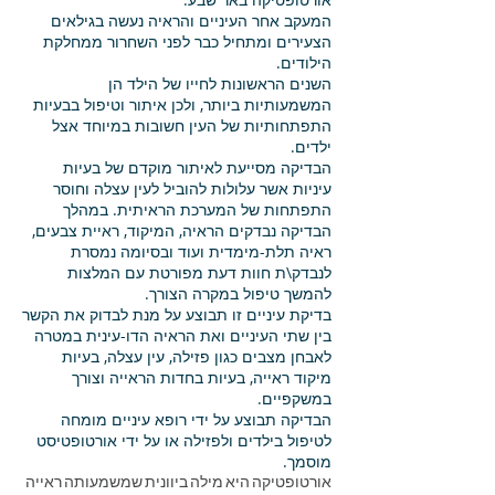
המעקב אחר העיניים והראיה נעשה בגילאים
הצעירים ומתחיל כבר לפני השחרור ממחלקת
הילודים.
השנים הראשונות לחייו של הילד הן
המשמעותיות ביותר, ולכן איתור וטיפול בבעיות
התפתחותיות של העין חשובות במיוחד אצל
ילדים.
הבדיקה מסייעת לאיתור מוקדם של בעיות
עיניות אשר עלולות להוביל לעין עצלה וחוסר
התפתחות של המערכת הראיתית. במהלך
הבדיקה נבדקים הראיה, המיקוד, ראיית צבעים,
ראיה תלת-מימדית ועוד ובסיומה נמסרת
לנבדק\ת חוות דעת מפורטת עם המלצות
להמשך טיפול במקרה הצורך.
בדיקת עיניים זו תבוצע על מנת לבדוק את הקשר
בין שתי העיניים ואת הראיה הדו-עינית במטרה
לאבחן מצבים כגון
פזילה
, עין עצלה, בעיות
מיקוד ראייה, בעיות בחדות הראייה וצורך
במשקפיים.
הבדיקה תבוצע על ידי רופא עיניים מומחה
לטיפול בילדים ולפזילה או על ידי אורטופטיסט
מוסמך.
אורטופטיקה היא מילה ביוונית שמשמעותה ראייה