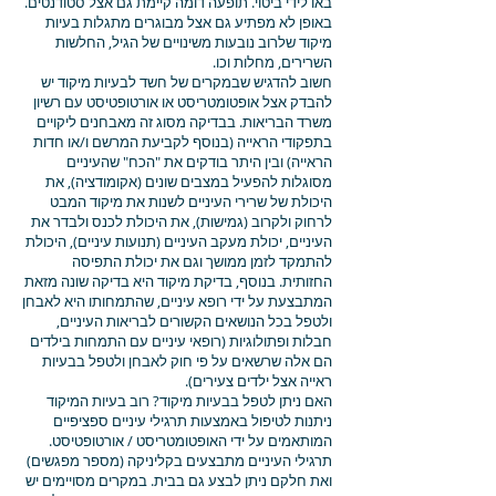
באו לידי ביטוי. תופעה דומה קיימת גם אצל סטודנטים.
באופן לא מפתיע גם אצל מבוגרים מתגלות בעיות
מיקוד שלרוב נובעות משינויים של הגיל, החלשות
השרירים, מחלות וכו.
חשוב להדגיש שבמקרים של חשד לבעיות מיקוד יש
להבדק אצל אופטומטריסט או אורטופטיסט עם רשיון
משרד הבריאות. בבדיקה מסוג זה מאבחנים ליקויים
בתפקודי הראייה (בנוסף לקביעת המרשם ו/או חדות
הראייה) ובין היתר בודקים את "הכח" שהעיניים
מסוגלות להפעיל במצבים שונים (אקומודציה), את
היכולת של שרירי העיניים לשנות את מיקוד המבט
לרחוק ולקרוב (גמישות), את היכולת לכנס ולבדר את
העיניים, יכולת מעקב העיניים (תנועות עיניים), היכולת
להתמקד לזמן ממושך וגם את יכולת התפיסה
החזותית. בנוסף, בדיקת מיקוד היא בדיקה שונה מזאת
המתבצעת על ידי רופא עיניים, שהתמחותו היא לאבחן
ולטפל בכל הנושאים הקשורים לבריאות העיניים,
חבלות ופתולוגיות (רופאי עיניים עם התמחות בילדים
הם אלה שרשאים על פי חוק לאבחן ולטפל בבעיות
ראייה אצל ילדים צעירים).
האם ניתן לטפל בבעיות מיקוד? רוב בעיות המיקוד
ניתנות לטיפול באמצעות תרגילי עיניים ספציפיים
המותאמים על ידי האופטומטריסט / אורטופטיסט.
תרגילי העיניים מתבצעים בקליניקה (מספר מפגשים)
ואת חלקם ניתן לבצע גם בבית. במקרים מסויימים יש