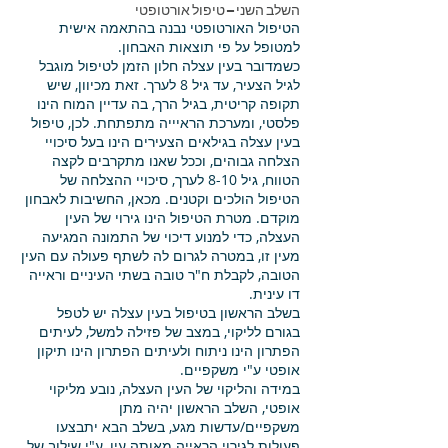
השלב השני – טיפול אורטופטי
הטיפול האורטופטי נבנה בהתאמה אישית
למטופל על פי תוצאות האבחון.
כשמדובר בעין עצלה חלון הזמן לטיפול מוגבל
לגיל הצעיר, עד גיל 8 לערך. זאת מכיוון, שיש
תקופה קריטית, בגיל הרך, בה עדיין המוח הינו
פלסטי, ומערכת הראיייה מתפתחת. לכן, טיפול
בעין עצלה בגילאים הצעירים הינו בעל סיכויי
הצלחה גבוהים, וככל שאנו מתקרבים לקצה
הטווח, גיל 8-10 לערך, סיכויי ההצלחה של
הטיפול הולכים וקטנים. מכאן, החשיבות לאבחון
מוקדם. מטרת הטיפול הינו גירוי של העין
העצלה, כדי למנוע דיכוי של התמונה המגיעה
מעין זו, במטרה לגרום לה לשתף פעולה עם העין
הטובה, לקבלת ח"ר טובה בשתי העיניים וראייה
דו עינית.
בשלב הראשון בטיפול בעין עצלה יש לטפל
בגורם לליקוי, במצב של פזילה למשל, לעיתים
הפתרון הינו ניתוח ולעיתים הפתרון הינו תיקון
אופטי ע"י משקפיים.
במידה והליקוי של העין העצלה, נובע מליקוי
אופטי, השלב הראשון יהיה מתן
משקפיים/עדשות מגע, בשלב הבא יתבצעו
פעולות לגירוי הראייה מאותה עין, ע"י שילוב של