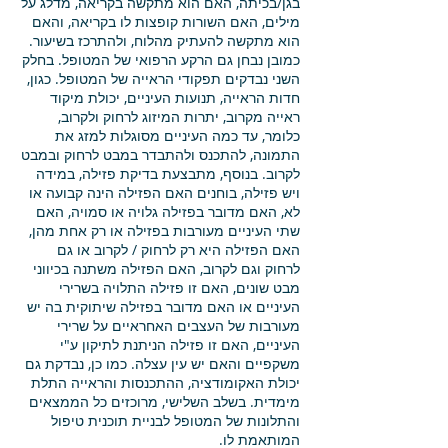
בגן/בכיתה, האם הוא מתקשה בקריאה, מדלג על
מילים, האם השורות קופצות לו בקריאה, והאם
הוא מתקשה להעתיק מהלוח, ולהתרכז בשיעור.
כמובן נבחן גם הרקע הרפואי של המטופל. בחלק
השני נבדקים תפקודי הראייה של המטופל. כגון,
חדות הראייה, תנועות העיניים, יכולת מיקוד
ראייה מקרוב, יתרות המיזוג לרחוק ולקרוב,
כלומר, עד כמה העיניים מסוגלות למזג את
התמונה, להתכנס ולהתבדר במבט לרחוק ובמבט
לקרוב. בנוסף, מתבצעת בדיקת פזילה, במידה
ויש פזילה, בוחנים האם הפזילה הינה קבועה או
לא, האם מדובר בפזילה גלויה או סמויה, האם
שתי העיניים מעורבות בפזילה או רק אחת מהן,
האם הפזילה היא רק לרחוק / לקרוב או גם
לרחוק וגם לקרוב, האם הפזילה משתנה בכיווני
מבט שונים, האם זו פזילה התלויה בשרירי
העיניים או האם מדובר בפזילה שיתוקית בה יש
מעורבות של העצבים האחראיים על שרירי
העיניים, האם זו פזילה הניתנת לתיקון ע"י
משקפיים והאם יש עין עצלה. כמו כן, נבדקת גם
יכולת האקומודציה, ההתכנסות והראייה התלת
מימדית. בשלב השלישי, מרוכזים כל הממצאים
והתלונות של המטופל לבניית תוכנית טיפול
המותאמת לו.