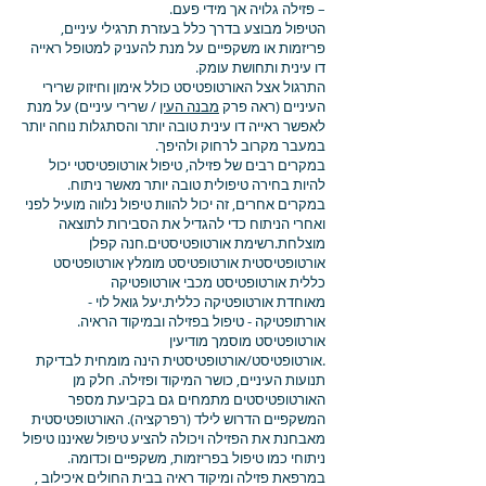
– פזילה גלויה אך מידי פעם.
הטיפול מבוצע בדרך כלל בעזרת תרגילי עיניים,
פריזמות או משקפיים על מנת להעניק למטופל ראייה
דו עינית ותחושת עומק.
התרגול אצל האורטופטיסט כולל אימון וחיזוק שרירי
העיניים (ראה פרק
מבנה העין
/ שרירי עיניים) על מנת
לאפשר ראייה דו עינית טובה יותר והסתגלות נוחה יותר
במעבר מקרוב לרחוק ולהיפך.
במקרים רבים של פזילה, טיפול אורטופטיסטי יכול
להיות בחירה טיפולית טובה יותר מאשר ניתוח.
במקרים אחרים, זה יכול להוות טיפול נלווה מועיל לפני
ואחרי הניתוח כדי להגדיל את הסבירות לתוצאה
מוצלחת.רשימת אורטופטיסטים.
חנה קפלן
אורטופטיסטית
אורטופטיסט מומלץ
אורטופטיסט
כללית
אורטופטיסט מכבי
אורטופטיקה
מאוחדת
אורטופטיקה כללית.יעל גואל לוי -
אורתופטיקה - טיפול בפזילה ובמיקוד הראיה.
אורטופטיסט מוסמך מודיעין
.אורטופטיסט/אורטופטיסטית הינה מומחית לבדיקת
תנועות העיניים, כושר המיקוד ופזילה. חלק מן
האורטופטיסטים מתמחים גם בקביעת מספר
המשקפיים הדרוש לילד (רפרקציה). האורטופטיסטית
מאבחנת את הפזילה ויכולה להציע טיפול שאיננו טיפול
ניתוחי כמו טיפול בפריזמות, משקפיים וכדומה.
​במרפאת פזילה ומיקוד ראיה בבית החולים איכילוב ,