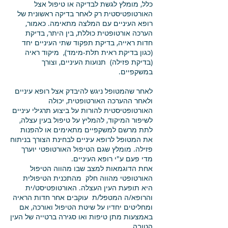
כלל, מומלץ לגשת לבדיקה או טיפול אצל
האורטופטיסטית רק לאחר בדיקה ראשונית של
רופא העיניים עם המלצה מתאימה. כאמור,
הערכה אורטופטית כוללת, בין היתר, בדיקת
חדות ראייה, בדיקת תפקוד שתי העיניים יחד
(כגון בדיקת ראית תלת-מימד), מיקוד ראיה
(בדיקת פזילה) תנועות העיניים, וצורך
במשקפיים.
לאחר שהמטופל ניגש להיבדק אצל רופא עיניים
ולאחר ההערכה האורטופטית, יכולה
האורטופטיסטית להורות על ביצוע תרגילי עיניים
לשיפור המיקוד, להמליץ על טיפול בעין עצלה,
לתת מרשם למשקפיים מתאימים או להפנות
את המטופל לרופא עיניים לבחינת הצורך בניתוח
פזילה. מומלץ שגם הטיפול האורטופטי יוערך
מדי פעם ע"י רופא העיניים.
אחת הדוגמאות למצב שבו מהווה הטיפול
האורטופטי מהווה חלק מהתכנית הטיפולית
היא תופעת העין העצלה. האורטופטיסט/ית
והרופא/ה המטפל/ת עוקבים אחר חדות הראיה
ומחליטים יחדיו על שיטת הטיפול ואורכה, אם
באמצעות מתן טיפות ואו סגירה ברטייה של העין
הטובה.