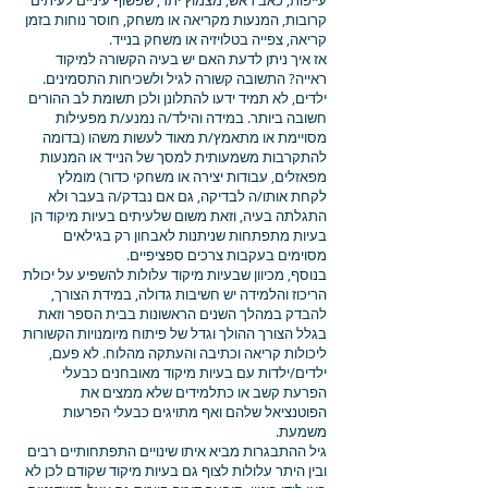
עייפות, כאב ראש, מצמוץ יתר, שפשוף עיניים לעיתים
קרובות, המנעות מקריאה או משחק, חוסר נוחות בזמן
קריאה, צפייה בטלויזיה או משחק בנייד.
אז איך ניתן לדעת האם יש בעיה הקשורה למיקוד
ראייה? התשובה קשורה לגיל ולשכיחות התסמינים.
ילדים, לא תמיד ידעו להתלונן ולכן תשומת לב ההורים
חשובה ביותר. במידה והילד/ה נמנע/ת מפעילות
מסויימת או מתאמץ/ת מאוד לעשות משהו (בדומה
להתקרבות משמעותית למסך של הנייד או המנעות
מפאזלים, עבודות יצירה או משחקי כדור) מומלץ
לקחת אותו/ה לבדיקה, גם אם נבדק/ה בעבר ולא
התגלתה בעיה, וזאת משום שלעיתים בעיות מיקוד הן
בעיות מתפתחות שניתנות לאבחון רק בגילאים
מסוימים בעקבות צרכים ספציפיים.
בנוסף, מכיוון שבעיות מיקוד עלולות להשפיע על יכולת
הריכוז והלמידה יש חשיבות גדולה, במידת הצורך,
להבדק במהלך השנים הראשונות בבית הספר וזאת
בגלל הצורך ההולך וגדל של פיתוח מיומנויות הקשורות
ליכולות קריאה וכתיבה והעתקה מהלוח. לא פעם,
ילדים/ילדות עם בעיות מיקוד מאובחנים כבעלי
הפרעת קשב או כתלמידים שלא ממצים את
הפוטנציאל שלהם ואף מתויגים כבעלי הפרעות
משמעת.
גיל ההתבגרות מביא איתו שינויים התפתחותיים רבים
ובין היתר עלולות לצוף גם בעיות מיקוד שקודם לכן לא