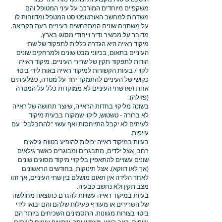
משקפיים מיוחדים המורכב על עיני המטופל והם
משדרות למחשב האורטופטיסט המטפל ומדווחות לו
על משתנים שונים המתרחשים בעיניים בעת הקריאה.
מדובר על מכשיר נדיר וייחודי מסוגו בארץ.
מיקוד ראייה היא הגדרה כללית לתפקוד של שתי
העיניים בתאום, בכיווני מבט שונים ולמרחקים שונים
הודות לתפקוד תקין של שרירי העיניים. מיקוד ראייה
לקוי / בעיות הקשורות למיקוד ראייה באות לידי ביטוי
כקושי של העיניים להתמקד יחד על מטרה, כשלעיתים
אחת ו/או שתי העיניים לא ממוקדות כלל על המטרה
(פזילה).
בשונה מליקוי בחדות הראייה, שיוצר תחושה של ראייה
לא ברורה - טשטוש, ליקוי שמקורו בבעית מיקוד
לעיתים לא יקבל התייחסות ואף עשוי "להתבלבל" עם
עייפות.
בעיות במיקוד ראייה יכולות להופיע בטווח גילאים
רחב, אצל ילדים, מתבגרים ומבוגרים כאשר גילאים
שונים עשויים להתאפיין בליקויי מיקוד מסוגים שונים
(אך לאו דווקא). אצל תינוקות, בחודשים הראשונים
לאחר הלידה אין תאום מושלם בין שתי העיניים, אך זהו
מצב תקין ולא נחשב כבעיה.
בעיות במיקוד ראייה עשויות להגרם כתוצאה מחולשה
של השרירים או מעודף פעילות שלהם והם יבואו לידי
ביטוי בצורות מגוונות. התסמינים השכיחים ביותר הם