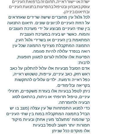
ישרה או יישור ראייה. תחום זה ברפואת העיניים
עוסק באבחון ובטיפול בהפרעות בתנועת העיניים
ובתיאום ביניהן.
לכל גלגל עין מחוברים שישה שרירים שאחראים
על הזזת העיניים לכיוונים שונים. תיאום התנועה
בין שתי העיניים מבוצע על ידי מערכת העצבים
והמוח. כאשר יש בעיה במערכת העצבית
המתאמת בין העיניים או בשרירי גלגל העין,
התמונה המתקבלת מצירוף התמונה שכל עין
רואה בנפרד עלולה להיות פגומה.
הפרעות אלו עלולות לגרום למגוון תופעות,
לרבות:
​אדם הסובל מבעיות אלו עלול להתלונן על כאב
ראש חזק, כאב עיניים, עייפות, טשטוש ראייה,
כפל ראייה ודמעת. ילדים עלולים להתקשות
בקריאה ובלימודים.
ניתן לטפל בבעיות אלו בעזרת משקפיים, תרגילי
עיניים, טיפול תרופתי או ניתוח, בהתאם לסוג
הבעיה ולחומרתה.
כדי למנוע התפתחות של עין עצלה (מצב בו יש
הבדל בתמונה המתקבלת במוח בין שתי העיניים
כך שהמוח 'מתעלם' מעין אחת) ובעיות מיקוד
חמורות יותר חשוב לטפל בבעיות
אלו מוקדם ככל שניתן