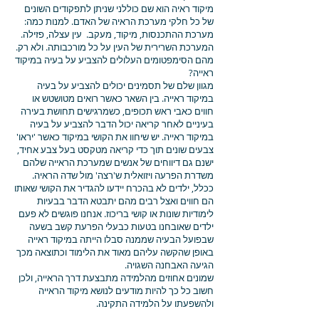
מיקוד ראיה הוא שם כוללני שניתן לתפקודים השונים
של כל חלקי מערכת הראיה של האדם. למנות כמה:
מערכת ההתכנסות, מיקוד, מעקב. עין עצלה, פזילה.
המערכת השרירית של העין על כל מורכבותה. ולא רק.
מהם הסימפטומים העלולים להצביע על בעיה במיקוד
ראייה?
מגוון שלם של תסמינים יכולים להצביע על בעיה
במיקוד ראייה. בין השאר כאשר רואים מטושטש או
חווים כאבי ראש תכופים, כשמרגישים תחושת בעירה
בעיניים לאחר קריאה יכול הדבר להצביע על בעיה
במיקוד ראייה. יש שיחוו את הקושי במיקוד כאשר 'יראו'
צבעים שונים תוך כדי קריאה מטקסט בעל צבע אחיד,
ישנם גם דיווחים של אנשים שמערכת הראייה שלהם
משדרת הפרעה ויזואלית ש'רצה' מול שדה הראיה.
ככלל, ילדים לא בהכרח יידעו להגדיר את הקושי שאותו
הם חווים ואצל רבים מהם יתבטא הדבר בבעיות
לימודיות שונות או קושי בריכוז. אנחנו פוגשים לא פעם
ילדים שאובחנו בטעות כבעלי הפרעת קשב בשעה
שבפועל הבעיה שממנה סבלו הייתה במיקוד ראייה
באופן שהקשה עליהם מאוד את הלימוד וכתוצאה מכך
הגיעה האבחנה השגויה.
שמונים אחוזים מהלמידה מתבצעת דרך הראייה, ולכן
חשוב כל כך להיות מודעים לנושא מיקוד הראייה
ולהשפעתו על הלמידה התקינה.