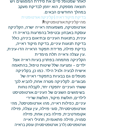
לאחר שמטופל סיים את סידרת המפגשים ויש
תוצאה מספקת, הוא יוזמן לבדיקת מעקב
במהלך החודשים הבאים.
בדיקת מיקוד ראיה | קליניקה אורטופטית
מהי קליניקת אורטופטיקה?
אורטופטיקה, משמעותה ראייה ישרה, הקליניקה
עוסקת באבחון ובטיפול בהפרעות בראייה דו
עינית, בתנועות העיניים ובתיאום ביניהן, כולל
בדיקת תנועות עיניים, בדיקת מיקוד ראייה,
בדיקת פזילה, מדידת תפקוד הראייה הדו-עינית,
עין עצלה וראייה תלת מימדית.
הקליניקה מתמחה בפתרון בעיות ראייה אצל
ילדים – ומציעה שלל שיטות טיפול, בהתאמה
אישית לבעיה ולגיל הילד. כמו כן, בקליניקה
מטפלים גם בבעיות בתפקודי ראייה של
מבוגרים. לקליניקה מטרה אחת, להביא לכך
ששתי העיניים יתפקדו יחד, לקבלת נוחות
בשימושים השונים של העיניים.
אורטופטיסט
לילדים
,
חולשת מיקוד
,
חולשת שרירי
עיניים
,
כפילות ראייה
,
מהו אורטופטיסט?
,
מהי
אורטופטיסטית?
,
סוגי פזילה
,
עין עצלה
,
פזילה
אקומודטיבית
,
פזילה בעין אחת
,
פזילה
סמויה
,
פזילה פתאומית
,
תרגילי ראייה
אורטופטיסט (לרב אורטופטיסטית) עוסק בראייה