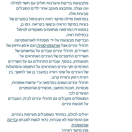
מתבצעות בדיקות והערכות חולים עם חשד לפזילה
ועין עצלה, ומתבצע מעקב אחר ילדים הסובלים
מבעיות אלה.
במרפאת פזילה ומיקוד ראיה ניתן טיפול במקרים של
בעיות במיקוד הראיה ובקושי בקריאה. כמו כן,
במסגרת המרפאה מותאמים משקפיים לטיפול
בכפילות ראיה.
הבדיקות מבוצעות על-ידי מומחית לאורטופטיקה.
תרגילי עיניים אצל
אורטופטיסטית
הנם אימון וחיזוק של
השרירים. תרגילי עיניים עובדים על גמישותם של
השרירים החיצוניים של העיניים האחראים על
תנועותיהן. בנוסף, עובדים התרגילים גם על השרירים
הפנימיים תוך-עיניים האחראים על התאמה והסתגלות
של העיניים על שינוי ראייה במעבר בן אור לחושך, בין
ראיית רחוק וראיית קרוב.
תרגילי עיניים נעשים במרפאה ע”י עדשות אופטיות,
מנסרות, תוכנת מחשב, מכשירים אורטופטיים
הנועדים לכך.
המטופלים מקבלים גם תרגילי עיניים לבית, העובדים
על תנועות עיניים.
יעילים לכולם, במיוחד כשסובלים מעייפות בעיניים.
אם ההפרעות לא עוברות, כדאי לגשת לאבחון ו
בדיקה
אורטופטית
.
מהו מיקוד ראייה?