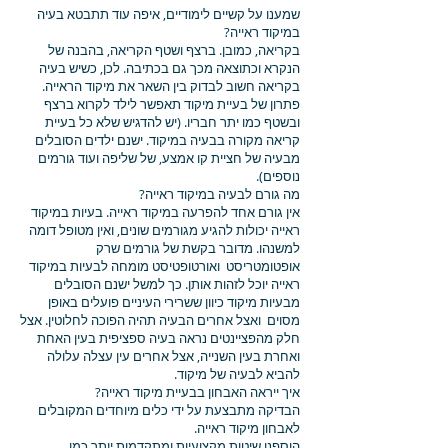
שמענו על קשיים לימודיים, איפה עוד תתבטא בעיה
במיקוד ראייה?
בקריאה, כמובן. ברצף ושטף הקריאה, בהבנה של
הנקרא וכתוצאה מכך גם בכתיבה. לכן, כשיש בעיה
בקריאה חשוב לבדוק בין השאר את מיקוד הראייה.
פתרון של בעיית מיקוד תאפשר לילד לקרוא ברצף
ובשטף כמו יתר חבריו. (יש להדגיש שלא כל בעיית
קריאה מקורה בבעיה במיקוד. ישנם ילדים הסובלים
מבעיה של חציית קו אמצע, של שליפה ועוד גורמים
נוספים).
מה גורם לבעיה במיקוד ראייה?
אין גורם אחד להפרעה במיקוד ראייה. בעיות במיקוד
ראייה יכולות להגיע מגורמים שונים, ואין מטופל דומה
למשנהו. מדובר בקשת של גורמים שרק
אופטומטריסט ואורטופטיסט מומחה לבעיות במיקוד
ראייה יוכל לזהות אותן. כך למשל ישנם הסובלים
מבעיות מיקוד כיוון ששרירי העיניים פועלים באופן
מסוים ואצל אחרים הבעיה תהיה הפוכה לחלוטין. אצל
חלק מהפציינטים נראה בעיה ספציפית בעין האחת
ואחרת בעין השנייה, אצל אחרים עין עצלה עלולה
להביא לבעיה של מיקוד.
איך ייראה האבחון בבעיית מיקוד ראייה?
הבדיקה מתבצעת על ידי כלים מיוחדים המקובלים
לאבחון מיקוד ראייה.
הוספנו שיטות מקצועיות ומתקדמות יותר כמו