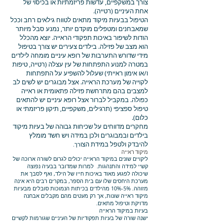
צורך במשקפיים, עדשות פריזמתיות או בכיסוי של
אחת העיניים (רטייה).
הטיפול בבעיות מיקוד מתאים לטווח גילאים רחב וככל
שמאבחנים ומטפלים מוקדם יותר, נמנע סבל מיותר
הודות לשיפור באיכות תפקודי הראייה. יוצא מהכלל
הוא מצב של פזילה. בילדים צעירים יש צורך בטיפול
מידי שדורש התערבות של רופא עיניים מומחה לילדים
במטרה למנוע התפתחות של עין עצלה (רטייה, טיפות
ו/או אימון ראייתי) שעלול להשפיע על התפתחות
לקוייה של מערכת הראייה. אצל מבוגרים יש לשים לב
למצבים בהם מתרחשת פזילה פתאומית או ראייה
כפולה. במקביל לברור אצל רופא עיניים יש להתאים
טיפול ספציפי (תרגילים, משקפיים, תיקון פריזמתי או
כלום).
מחקרים מדווחים על שכיחות גבוהה של בעיות מיקוד
בילדים ובמבוגרים ולכן במידה ויש חשד מומלץ
להיבדק ולטפל במידת הצו
רך.
מיקוד ראייה
ליקויים שונים במיקוד הראייה יכולים לגרום לשורה ארוכה של
קשיי למידה והתנהגות. למרות שמדובר בבעיה נפוצה
שיכולה לפגוע מאוד באיכות חייו של הילד, ואף לסבך את
מערכת היחסים שלו עם בית הספר, במקרים רבים היא אינה
מזוהה. 5%-10% מהילדים בכיתות הנמוכות סובלים מבעיות
מיקוד ראייה שונות, אך רק מעטים מהם מקבלים אבחנה
מדויקת וטיפול מתאים.
בעיות במיקוד הראייה
ישנה שורה של בעיות תפקודיות של העיניים שגורמות לקשיים