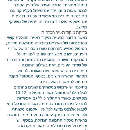
טיפול מסורתי, הכולל סגירה של העין הטובה
לכמה שעות ביום, יחד עם טיפול בקליניקה עם
התוכנה הייחודית המאפשרת עבודה דו עינית
עם משקפי פולרויד בצורה חווייתית של משחקי
מחשב.
בדיקת מיקוד ראייה הכרחית
כאשר מדובר בבעיית מיקוד ראייה, הכוללת קושי
בהתכנסות של העיניים בעבודה ממושכת מקרוב,
הטיפול מסייע להרחבת טווח העבודה של שרירי
העיניים. ישנם מכשירים שונים לעבודה על
הטכניקות השונות, המגרים התכנסות והתבדרות
של שרירי העיניים, זאת בשילוב התוכנה
הייחודית בה יש אפשרויות מגוונות לחיזוק
תפקודי הראייה השונים. בנוסף, המטופל מקבל
הנחיות להמשך תרגול בבית.
בתוכנה יש שימוש במשחקים שונים בהתאם
לגיל הילד/המטופל. משך הטיפול כ- 10-12
מפגשים, כאשר התהליך כולל גם אפשרות
לתרגול בעזרת תוכנה ביתית. מטרת התרגול היא
לקבוע אלמנט מייצג לכל עין, ואלמנט משותף,
ולוודא חיבור ביניהן. עבודה בתלת מימד תומכת
בראיית מכלול התמונה הגדולה. בנוסף, יש
עזרים נלווים בטכנולוגיה מאוד מתקדמת.