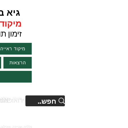
גיא ברנ
מיקוד ר
זימון תורים :1751
מיקוד ראייה
הרצאות
או
נוירואופטו