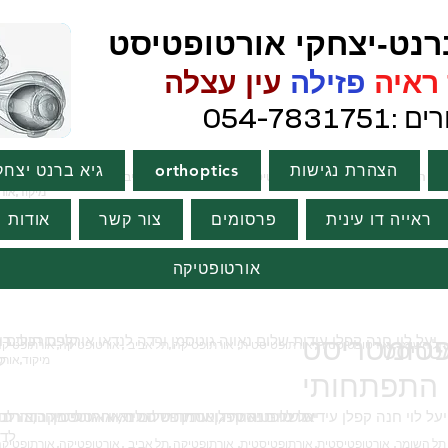
ט-יצחקי אורטופטיסט
איה
פזילה
עין עצלה
054-783
הצהרת נגישות
orthoptics
גיא ברנט יצחק
מיקוד,אורטופטיסט,אורתופטיסט
מיקוד,אורטופטיסט,אורתופטיסט
ראייה דו עינית
פרסומים
צור קשר
אודות
אורטופטיקה
פטומטריסט
קופת חולים 
מטריסט
לדרמן
מיקוד,אורטופטיסט,אורתופטיסט
התפתחותי
אורטופטיסטית, אורתופטיסטית, אורטופטיקה,אורת
לדרמן