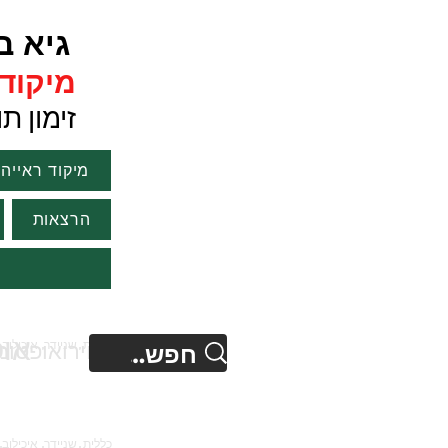
גיא ברנ
מיקוד ר
זימון תורים :1751
מיקוד ראייה
הרצאות
או
נוירואופטו