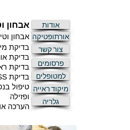
אבחון ו
אודות
אורתופטיקה
אבחון וטי
בדיקת מיק
צור קשר
בדיקת אור
פרסומים
בדיקת ראי
למטופלים
בדיקת HESS ובדיקות עזר עבור אבחון נוירואופטלמולוגי
טיפול בנפ
מיקוד ראייה
ופזילה
גלריה
הערכה אור