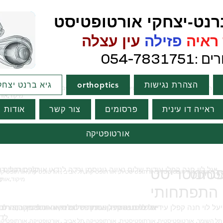
ט-יצחקי אורטופטיסט
איה
פזילה
עין עצלה
054-783
הצהרת נגישות
orthoptics
גיא ברנט יצחק
מיקוד,אורטופטיסט,אורתופטיסט
מיקוד,אורטופטיסט,אורתופטיסט
ראייה דו עינית
פרסומים
צור קשר
אודות
אורטופטיקה
פטומטריסט
קופת חולים 
מטריסט
לדרמן
מיקוד,אורטופטיסט,אורתופטיסט
התפתחותי
אורטופטיסטית, אורתופטיסטית, אורטופטיקה,אורת
לדרמן